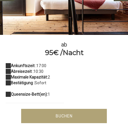
230326la-cantellerie088w
ab
95€ /Nacht
Ankunftszeit :
17:00
Abreisezeit :
10:30
Maximale Kapazität:
2
Bestätigung :
Sofort
Queensize-Bett(en):
1
BUCHEN