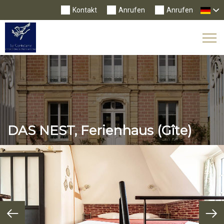
Kontakt
Anrufen
Anrufen
Tog
Nav
DAS NEST, Ferienhaus (Gîte)