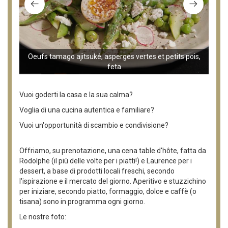
Oeufs tamago ajitsuké, asperges vertes et petits pois,
feta
Le 
Vuoi goderti la casa e la sua calma?
Voglia di una cucina autentica e familiare?
Vuoi un'opportunità di scambio e condivisione?
Offriamo, su prenotazione, una cena table d'hôte, fatta da
Rodolphe (il più delle volte per i piatti!) e Laurence per i
dessert, a base di prodotti locali freschi, secondo
l'ispirazione e il mercato del giorno. Aperitivo e stuzzichino
per iniziare, secondo piatto, formaggio, dolce e caffè (o
tisana) sono in programma ogni giorno.
Le nostre foto: