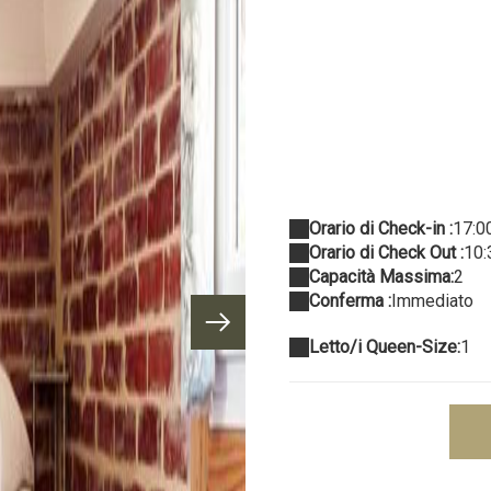
Orario di Check-in :
17:0
Orario di Check Out :
10:
Capacità Massima:
2
Conferma :
Immediato
Letto/i Queen-Size:
1